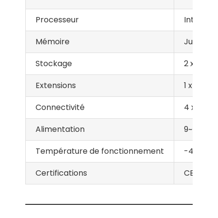
Processeur
Intel® X
Mémoire
Jusqu’à 
Stockage
2 x SATA
Extensions
1 x PCIe x
Connectivité
4 x USB 3
Alimentation
9~48 VDC
Température de fonctionnement
-40°C à
Certifications
CE, FCC,